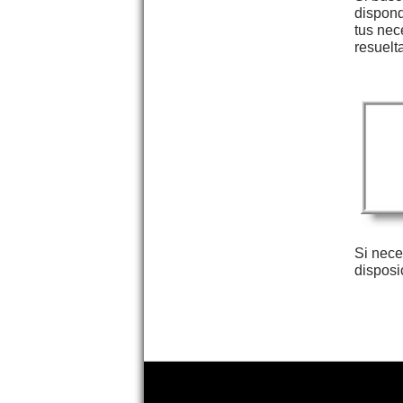
dispond
tus nec
resuelt
Si nece
disposi
Copyright