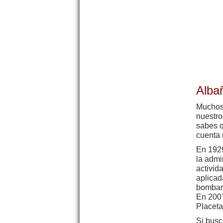
Alba
Muchos 
nuestro
sabes 
cuenta 
En 1929
la admi
activid
aplicad
bombard
En 2007
Placeta
Si busc