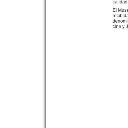
calidad
El Muse
recibid
denomin
cine y J