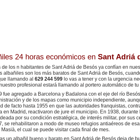
ñiles 24 horas económicos en
Sant Adriá 
de los n habitantes de Sant Adriá de Besós ya confían en nues
s albañiles son los más baratos de Sant Adriá de Besós, cuand
que llamando al
629 244 599
lo vas a tener y con la urgencia ne
nuestro profesional estará llamando al portero automático de tu 
 fue agregado a Barcelona y Badalona con el eje del río Besós
nistración y de los mapas como municipio independiente, aunq
ad de facto hasta 1955 en que las autoridades franquistas, contra
a en Madrid, reactivaron de jure el municipio. En 1938, durante l
eada por su condición estratégica, de interés militar, por sus ce
, se rehabilitaron a modo de museo refugios antiaéreos de esa
 Masià, el cual se puede visitar cada final de mes.
as un albañil bueno y barato en Sant Adriá de Besós deja de b