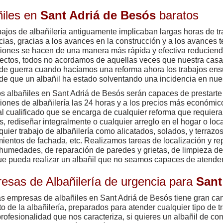
ñiles en
Sant Adriá de Besós
baratos
bajos de albañilería antiguamente implicaban largas horas de tr
cias, gracias a los avances en la construcción y a los avances 
iones se hacen de una manera más rápida y efectiva reduciend
ectos, todos no acordamos de aquellas veces que nuestra ca
e guerra cuando hacíamos una reforma ahora los trabajos en
de que un albañil ha estado solventando una incidencia en nue
s albañiles en Sant Adriá de Besós serán capaces de prestarte 
iones de albañilería las 24 horas y a los precios más económic
l cualificado que se encarga de cualquier reforma que requiera
s, rediseñar integralmente o cualquier arreglo en el hogar o l
quier trabajo de albañilería como alicatados, solados, y terrazo
mientos de fachada, etc. Realizamos tareas de localización y rep
humedades, de reparación de paredes y grietas, de limpieza de 
ue pueda realizar un albañil que no seamos capaces de atender
esas de Albañilería de urgencia para
Sant
s empresas de albañiles en Sant Adriá de Besós tiene gran can
to de la albañilería, preparados para atender cualquier tipo de 
profesionalidad que nos caracteriza, si quieres un albañil de co