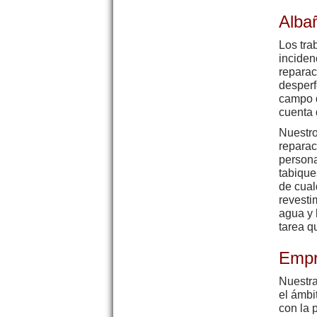
Alba
Los tra
inciden
reparac
desperf
campo d
cuenta 
Nuestro
reparac
persona
tabique
de cual
revesti
agua y 
tarea q
Empr
Nuestra
el ámbi
con la 