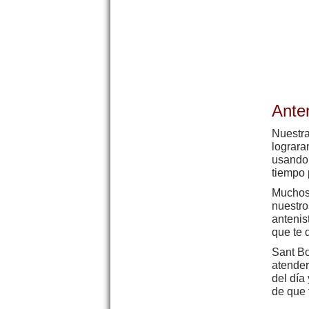
Ante
Nuestra
lograra
usando 
tiempo 
Muchos 
nuestro
antenis
que te 
Sant Bo
atender
del día
de que 