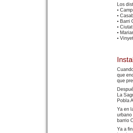
Los dis
• Camp
• Casa
• Barri
• Ciuta
• Maria
• Vinye
Inst
Cuando 
que enc
que pre
Después
La Sagre
Pobla A
Ya en l
urbano 
barrio 
Ya a fi