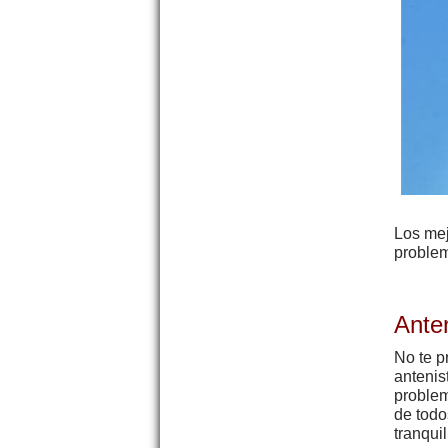
Los me
problem
Ante
No te p
antenis
problem
de todo
tranqui