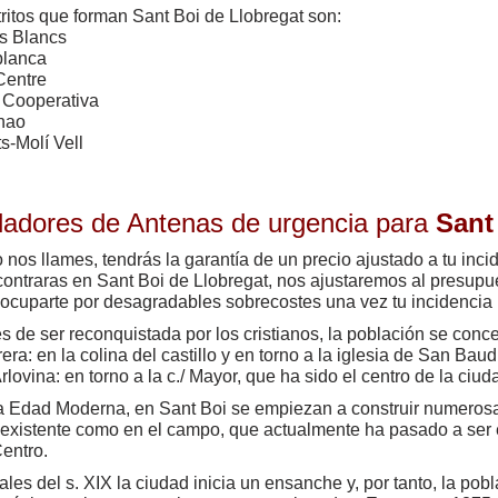
tritos que forman Sant Boi de Llobregat son:
s Blancs
blanca
 Centre
t Cooperativa
nao
ts-Molí Vell
aladores de Antenas de urgencia para
Sant
nos llames, tendrás la garantía de un precio ajustado a tu inci
ontraras en Sant Boi de Llobregat, nos ajustaremos al presupu
ocuparte por desagradables sobrecostes una vez tu incidencia 
 de ser reconquistada por los cristianos, la población se conc
ra: en la colina del castillo y en torno a la iglesia de San Baudi
rlovina: en torno a la c./ Mayor, que ha sido el centro de la ciud
a Edad Moderna, en Sant Boi se empiezan a construir numerosa
existente como en el campo, que actualmente ha pasado a ser e
Centro.
nales del s. XIX la ciudad inicia un ensanche y, por tanto, la po