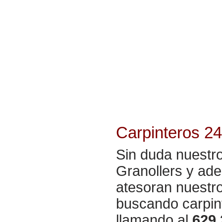
Carpinteros 2
Sin duda nuestr
Granollers y ade
atesoran nuestro
buscando carpint
llamando al
629 