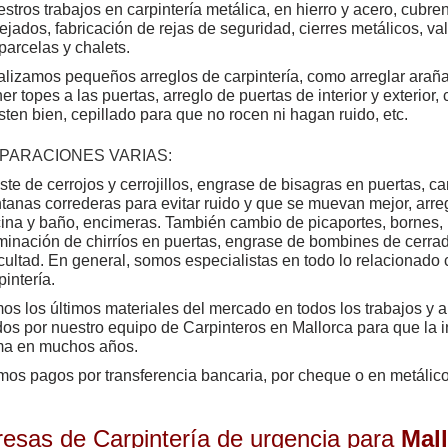
stros trabajos en carpintería metálica, en hierro y acero, cubr
ejados, fabricación de rejas de seguridad, cierres metálicos, va
parcelas y chalets.
lizamos pequeños arreglos de carpintería, como arreglar arañ
er topes a las puertas, arreglo de puertas de interior y exterior
sten bien, cepillado para que no rocen ni hagan ruido, etc.
PARACIONES VARIAS:
ste de cerrojos y cerrojillos, engrase de bisagras en puertas, 
tanas correderas para evitar ruido y que se muevan mejor, arr
ina y baño, encimeras. También cambio de picaportes, bornes, 
minación de chirríos en puertas, engrase de bombines de cerrad
icultad. En general, somos especialistas en todo lo relacionado 
pintería.
mos los últimos materiales del mercado en todos los trabajos y a
dos por nuestro equipo de Carpinteros en Mallorca para que la i
ma en muchos años.
os pagos por transferencia bancaria, por cheque o en metálico
esas de Carpintería de urgencia para
Mal