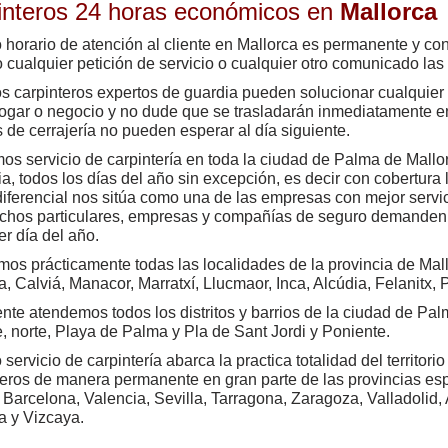
interos 24 horas económicos en
Mallorca
 horario de atención al cliente en Mallorca es permanente y c
o cualquier petición de servicio o cualquier otro comunicado las 
os
carpinteros
expertos de guardia pueden solucionar cualquier
ogar o negocio y no dude que se trasladarán inmediatamente e
s de cerrajería no pueden esperar al día siguiente.
os servicio de carpintería en toda la ciudad de Palma de Mallor
ia, todos los días del año sin excepción, es decir con cobertura 
iferencial nos sitúa como una de las empresas con mejor servic
hos particulares, empresas y compañías de seguro demanden 
er día del año.
os prácticamente todas las localidades de la provincia de Mall
a, Calviá, Manacor, Marratxí, Llucmaor, Inca, Alcúdia, Felanitx, P
nte atendemos todos los distritos y barrios de la ciudad de Pal
, norte, Playa de Palma y Pla de Sant Jordi y Poniente.
 servicio de carpintería abarca la practica totalidad del territo
teros de manera permanente en gran parte de las provincias es
 Barcelona, Valencia, Sevilla, Tarragona, Zaragoza, Valladolid, 
a y Vizcaya.