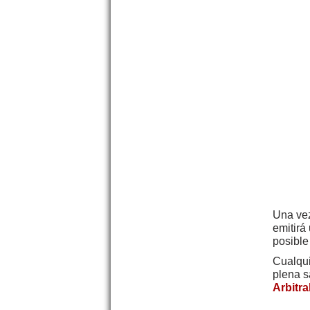
Una vez
emitirá
posible
Cualqui
plena s
Arbitr