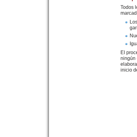
Todos l
marcada
Lo
gar
Nue
Igu
El proc
ningún 
elabora
inicio d