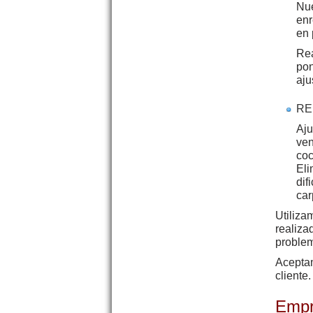
Nue
enr
en 
Rea
pon
aju
RE
Aju
ven
coc
Eli
dif
car
Utiliza
realiza
proble
Aceptam
cliente.
Empr