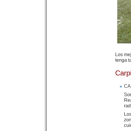
Los mej
tenga
t
Carp
CA
Som
Rea
rad
Los
zon
cui