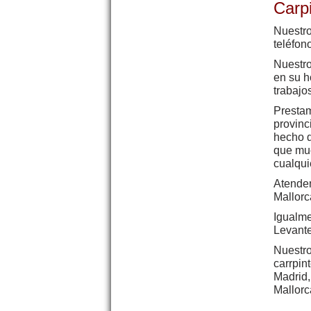
Carp
Nuestro
teléfon
Nuestr
en su h
trabajo
Prestam
provinc
hecho d
que muc
cualqui
Atendem
Mallorc
Igualme
Levante
Nuestro
carrpin
Madrid,
Mallorc