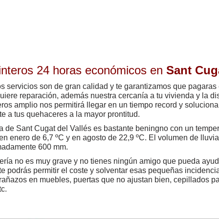
interos 24 horas económicos en
Sant Cuga
s servicios son de gran calidad y te garantizamos que pagaras el
uiere reparación, además nuestra cercanía a tu vivienda y la d
eros amplio nos permitirá llegar en un tiempo record y solucion
te a tus quehaceres a la mayor prontitud.
a de Sant Cugat del Vallés es bastante beningno con un temper
en enero de 6,7 ºC y en agosto de 22,9 ºC. El volumen de lluvi
madamente 600 mm.
vería no es muy grave y no tienes ningún amigo que pueda ayuda
te podrás permitir el coste y solventar esas pequeñas incidenci
añazos en muebles, puertas que no ajustan bien, cepillados pa
tc.