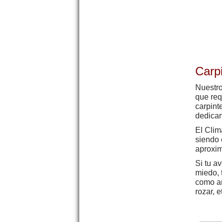
Carp
Nuestro
que req
carpint
dedicar
El Clim
siendo 
aproxi
Si tu a
miedo, 
como ar
rozar, e