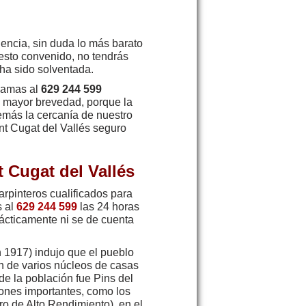
dencia, sin duda lo más barato
esto convenido, no tendrás
ha sido solventada.
 lamas al
629 244 599
a mayor brevedad, porque la
demás la cercanía de nuestro
ant Cugat del Vallés seguro
 Cugat del Vallés
arpinteros cualificados para
s al
629 244 599
las 24 horas
rácticamente ni se de cuenta
en 1917) indujo que el pueblo
ón de varios núcleos de casas
de la población fue Pins del
ciones importantes, como los
ro de Alto Rendimiento), en el