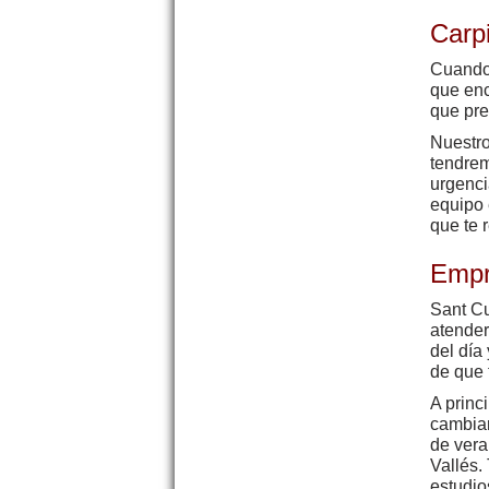
Carp
Cuando 
que en
que pre
Nuestro
tendrem
urgenci
equipo 
que te 
Empr
Sant Cu
atender
del día
de que 
A princ
cambiar
de vera
Vallés.
estudio