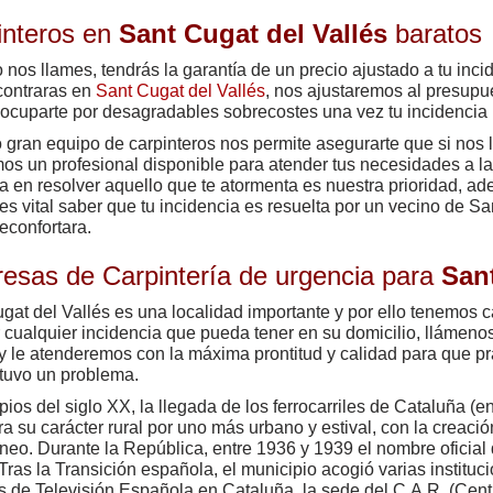
interos en
Sant Cugat del Vallés
baratos
nos llames, tendrás la garantía de un precio ajustado a tu inci
contraras en
Sant Cugat del Vallés
, nos ajustaremos al presupu
ocuparte por desagradables sobrecostes una vez tu incidencia 
 gran equipo de carpinteros nos permite asegurarte que si nos
os un profesional disponible para atender tus necesidades a l
a en resolver aquello que te atormenta es nuestra prioridad, a
es vital saber que tu incidencia es resuelta por un vecino de S
reconfortara.
esas de Carpintería de urgencia para
Sant
gat del Vallés es una localidad importante y por ello tenemos c
 cualquier incidencia que pueda tener en su domicilio, llámeno
 y le atenderemos con la máxima prontitud y calidad para que p
tuvo un problema.
ipios del siglo XX, la llegada de los ferrocarriles de Cataluña (
a su carácter rural por uno más urbano y estival, con la creaci
neo. Durante la República, entre 1936 y 1939 el nombre oficial 
 Tras la Transición española, el municipio acogió varias institu
s de Televisión Española en Cataluña, la sede del C.A.R. (Cent