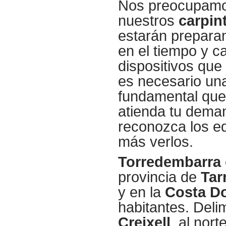
Nos preocupamos 
nuestros
carpin
estarán prepara
en el tiempo y 
dispositivos que
es necesario una
fundamental que
atienda tu dema
reconozca los eq
más verlos.
Torredembarra
provincia de
Tar
y en la
Costa D
habitantes. Deli
Creixell
, al nor