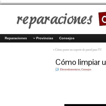
;
Reparaciones
Provincias
Consejos
«
Cómo poner un soporte de pared para TV
Cómo limpiar un
Electrodomesticos
,
Consejos