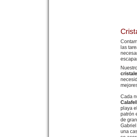
Cris
Contam
las tar
necesar
escapar
Nuestro
cristal
necesid
mejores
Cada nú
Calafel
playa e
patrón 
de gran
Gabriel
una cas