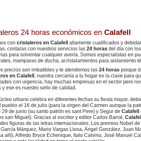
taleros 24 horas económicos en
Calafell
os con
cristaleros en Calafell
altamente cualificados y debida
eas, contaras con nuestros servicios las
24 horas
del día con lo
ias para solventar cualquier avería. Somos especialistas en pue
ates, mamparas de ducha, acristalamientos para aislamiento té
s precios son imbatibles y te atendemos las
24 horas
porque d
eros en Calafell
, nuestra cercanía a tu hogar es la clave para 
ades con urgencia, hay muchas empresas en el sector pero nos
 y ese es nuestro sello de calidad.
cleo urbano celebra en diferentes fechas su fiesta mayor, debid
l
pueblo el 16 de julio (para la virgen del Carmen aunque la pat
l 29 de junio (su santo patrón es sant Pere) y Segur de
Calafell
es san Miguel). Gracias al escritor y editor Carlos Barral,
Calafel
des figuras de las letras internacionales. Los premios Nobel de 
 García Márquez, Mario Vargas Llosa, Ángel González, Juan Ma
a allí), Alfredo Bryce Echenique, Italo Calvino, José Manuel C