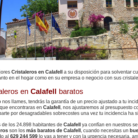
jores
Cristaleros en Calafell
a su disposición para solventar c
anto en el hogar como en su empresa o negocio con sus cristale
taleros en
Calafell
baratos
nos llames, tendrás la garantía de un precio ajustado a tu inci
que encontraras en
Calafell
, nos ajustaremos al presupuesto c
arte por desagradables sobrecostes una vez tu incidencia ha s
de los 24.898 habitantes de
Calafell
ya confían en nuestros se
eros
son los
más baratos de Calafell
, cuando necesitas un
bue
do al
629 244 599
lo vas a tener y con la urgencia necesaria, a