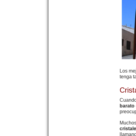
Los me
tenga
t
Cris
Cuando 
barato
preocup
Muchos 
cristal
llaman