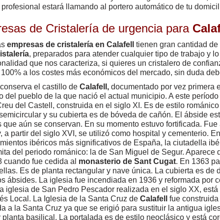
 profesional estará llamando al portero automático de tu domicil
esas de Cristalería de urgencia para
Calaf
as
empresas de cristalería en Calafell
tienen gran cantidad de 
istalería
, preparados para atender cualquier tipo de trabajo y l
onalidad que nos caracteriza, si quieres un cristalero de confian
 100% a los costes más económicos del mercado, sin duda deb
conserva el castillo de
Calafell,
documentado por vez primera e
ro del pueblo de la que nació el actual municipio. A este período
reu del Castell, construida en el siglo XI. Es de estilo románico
semicircular y su cubierta es de bóveda de cañón. El ábside es
 que aún se conservan. En su momento estuvo fortificada. Fue
, a partir del siglo XVI, se utilizó como hospital y cementerio. E
imientos ibéricos más significativos de España, la ciutadella i
ita del periodo románico: la de San Miguel de Segur. Aparece
 cuando fue cedida al
monasterio de Sant Cugat
. En 1363 pa
llas. Es de planta rectangular y nave única. La cubierta es de 
os ábsides. La iglesia fue incendiada en 1936 y reformada por 
a iglesia de San Pedro Pescador realizada en el siglo XX, está
rés Local. La Iglesia de la Santa Cruz de
Calafell
fue construida
 a la Santa Cruz ya que se erigió para sustituir la antigua iglesi
 planta basilical. La portalada es de estilo neoclásico y está 