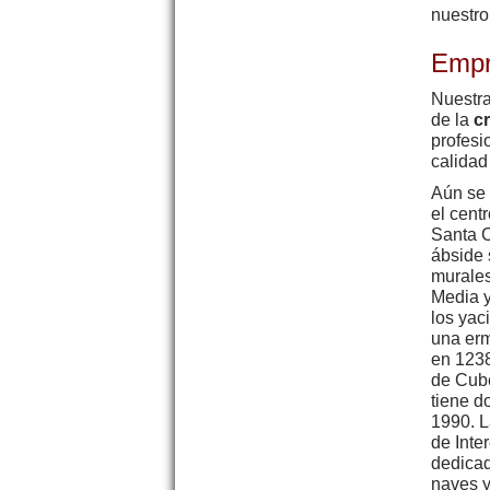
nuestro
Empr
Nuestr
de la
cr
profesi
calidad
Aún se 
el cent
Santa C
ábside 
murales
Media y
los yac
una erm
en 1238
de Cube
tiene d
1990. L
de Inte
dedicada
naves y