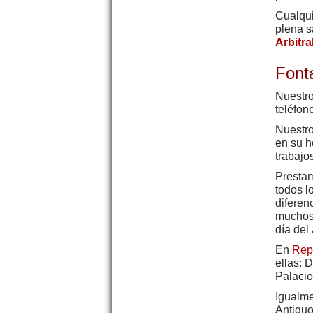
Cualqui
plena s
Arbitr
Font
Nuestro
teléfon
Nuestro
en su h
trabajo
Prestam
todos l
diferen
muchos 
día del
En
Rep
ellas: 
Palacio
Igualme
Antiguo