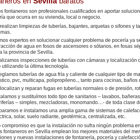
aneros en
Sevilla
baratos
s fontaneros son profesionales cualificados en aportar solucio
ría que ocurra en su vivienda, local o negocio.
realizan limpiezas de tuberías, bajantes, arquetas o sifones y 
smas.
os expertos en solucionar cualquier problema de pocería ya s
racción de agua en fosos de ascensores o sótanos, en fosas sép
a la provincia de Sevilla.
lizamos inspecciones de tuberías con cámaras y localización d
o utilizando la última tecnología.
eglamos tuberías de agua fría y caliente de cualquier tipo de mat
stico, pvc, multicapa, polipropileno.., tanto para cocinas, baños 
localizan y reparan fugas en tuberías normales o de presión, r
talamos y sustituímos todo tipo de sanitarios – lavabos, bañera
riferías – simples, mezcladoras, monomando…- de toda clase d
aramos e instalamos una amplia gama de sistemas de calefacc
ctrica, solar, suelo radiante, geotérmica, centralizada, etc.
 compromiso es que la instalación no sufra ningún problema en
s fontaneros en Sevilla emplean los mejores materiales del me
iones y nuevas instalaciones de fontanería, pocería y calefacci