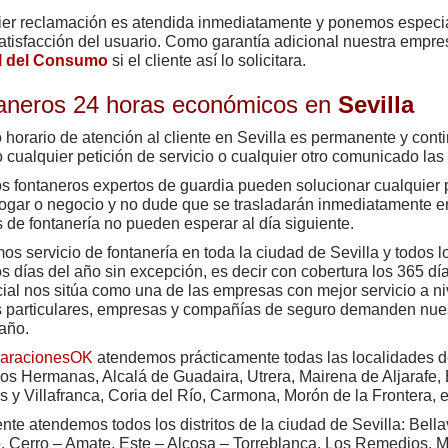
er reclamación es atendida inmediatamente y ponemos especial
atisfacción del usuario. Como garantía adicional nuestra empr
al del Consumo
si el cliente así lo solicitara.
aneros 24 horas económicos en
Sevilla
 horario de atención al cliente en Sevilla es permanente y con
o cualquier petición de servicio o cualquier otro comunicado las 
s fontaneros expertos de guardia pueden solucionar cualquier 
ogar o negocio y no dude que se trasladarán inmediatamente e
s de fontanería no pueden esperar al día siguiente.
os servicio de fontanería en toda la ciudad de Sevilla y todos l
os días del año sin excepción, es decir con cobertura los 365 dí
cial nos sitúa como una de las empresas con mejor servicio a ni
particulares, empresas y compañías de seguro demanden nuest
 año.
aracionesOK
atendemos prácticamente todas las localidades de 
Dos Hermanas, Alcalá de Guadaira, Utrera, Mairena de Aljarafe,
s y Villafranca, Coria del Río, Carmona, Morón de la Frontera, e
nte atendemos todos los distritos de la ciudad de Sevilla: Bell
, Cerro – Amate, Este – Alcosa – Torreblanca, Los Remedios, 