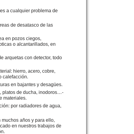
nes a cualquier problema de
tareas de desatasco de las
ea en pozos ciegos,
ticas o alcantarillados, en
e arquetas con detector, todo
erial: hierro, acero, cobre,
o calefacción.
oturas en bajantes y desagües.
s, platos de ducha, inodoros…-
e materiales.
ión: por radiadores de agua,
 muchos años y para ello,
rcado en nuestros trabajos de
ón.