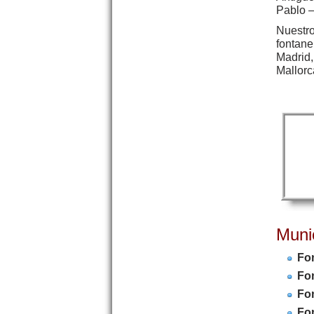
Pablo –
Nuestro
fontane
Madrid,
Mallorc
Muni
Fo
Fo
Fo
Fon