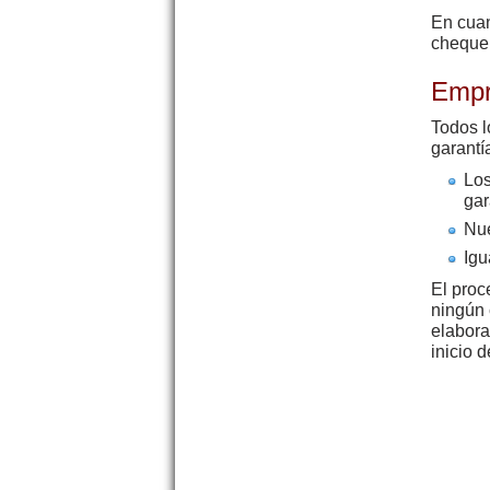
En cuan
cheque 
Empr
Todos l
garantí
Lo
gar
Nue
Igu
El proc
ningún 
elabora
inicio d