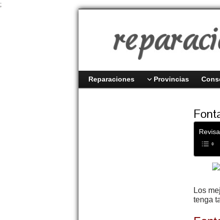
;
Reparaciones
Provincias
Cons
Fonta
Revisa
Los mej
tenga t