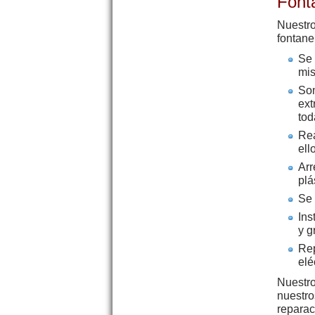
Font
Nuestro
fontane
Se 
mi
Som
ext
tod
Rea
ell
Arr
plá
Se 
Ins
y g
Rep
elé
Nuestro
nuestro
reparac