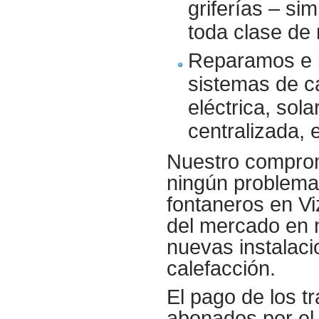
griferías – s
toda clase de 
Reparamos e 
sistemas de c
eléctrica, sola
centralizada, e
Nuestro compromi
ningún problema
fontaneros en V
del mercado en 
nuevas instalaci
calefacción.
El pago de los t
abonados por el 