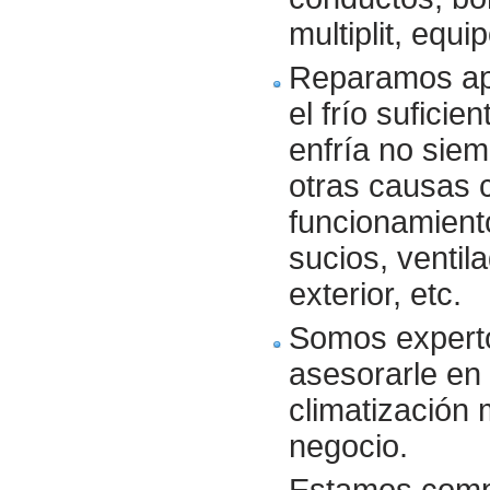
multiplit, equi
Reparamos ap
el frío sufici
enfría no siem
otras causas c
funcionamiento
sucios, ventil
exterior, etc.
Somos experto
asesorarle en 
climatización 
negocio.
Estamos compr