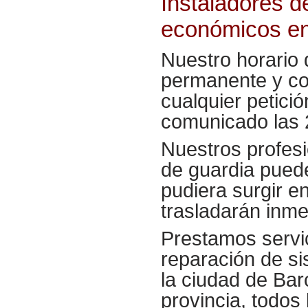
Instaladores d
económicos e
Nuestro horario 
permanente y co
cualquier petició
comunicado las 2
Nuestros
profes
de guardia pued
pudiera surgir e
trasladarán inm
Prestamos servic
reparación de si
la ciudad de Bar
provincia, todos 