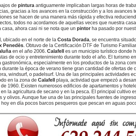
bajos de
pintura
antiguamente implicaban largas horas de trabaj
cias, gracias a los avances en la construcción y a los avances 
iones se hacen de una manera más rápida y efectiva reduciend
ectos, todos no acordamos de aquellas veces que nuestra ca
la casa, ahora casi ni se nota que un
pintor
ha pasado por nuest
l
, ubicado en el norte de la
Costa Dorada
, se encuentra situad
x Penedès
. Obtuvo de la Certificación DTF de Turismo Familia
aluña
en el año 2006.
Calafell
es un municipio turístico donde 
tas de ocio y entretenimiento durante todo el año. El turismo e
ta gastronómica, especialmente en los productos de la zona com
 durante la época de verano tiene gran cantidad de ofertas de 
gera, windsurf, o padelsurf. Una de las principales actividades e
odo en la zona de
Calafell
playa, actividad que empezó a desarr
de 1960. Existen numerosos edificios de apartamentos y hotele
en la agricultura de secano y en la pesca. El principal cultivo e
s y olivos. Aunque fue una de las principales fuentes de ingresos
hoy en día pocos barcos pesqueros que pescan en aguas poco