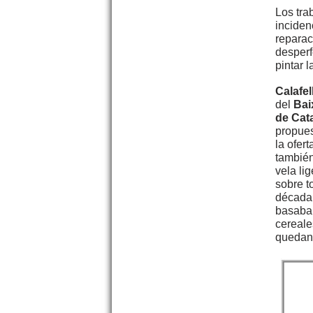
Los tra
inciden
reparac
desperf
pintar 
Calafel
del
Bai
de Cat
propues
la ofer
también
vela li
sobre t
década 
basaba 
cereale
quedan 