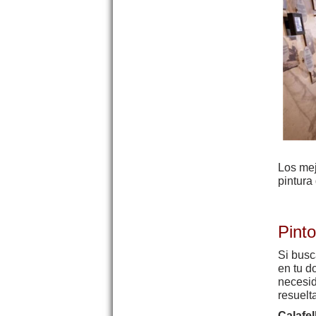
Los me
pintura
Pint
Si bus
en tu d
necesid
resuelt
Calafel