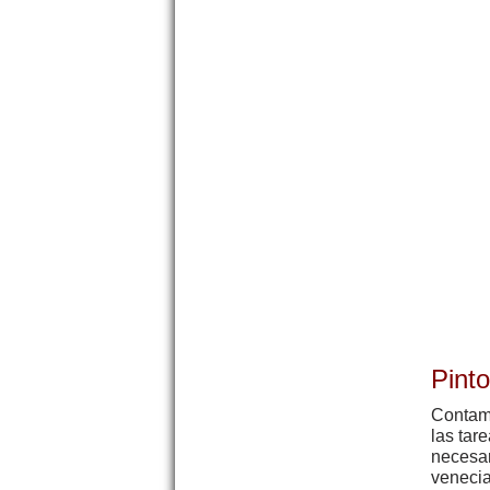
Pint
Contam
las tar
necesar
venecia