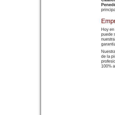
Pened
princip
Empr
Hoy en 
puede s
nuestra
garanti
Nuestr
de la p
profesi
100% a 