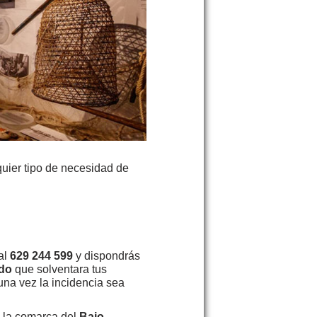
quier tipo de necesidad de
al
629 244 599
y dispondrás
ado
que solventara tus
na vez la incidencia sea
n la comarca del
Bajo