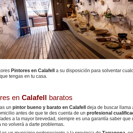
jores
Pintores en Calafell
a su disposición para solventar cual
 que tengas en tu casa.
ores en
Calafell
baratos
cas un
pintor bueno y barato en Calafell
deja de buscar llama 
omicilio antes de que te des cuenta de un
profesional cualific
ades a la mayor brevedad, siempre es una garantía saber que u
a no volverá a darte problemas.
l
es un municipio perteneciente a la provincia de
Tarragona
, e