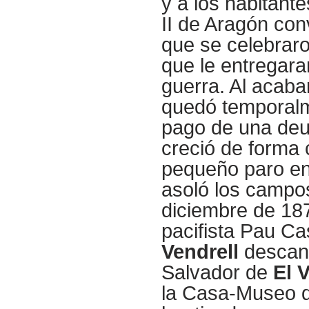
y a los habitante
II de Aragón con
que se celebraro
que le entregara
guerra. Al acaba
quedó temporalm
pago de una deud
creció de forma 
pequeño paro en
asoló los campos
diciembre de 187
pacifista Pau Ca
Vendrell
descans
Salvador de
El 
la Casa-Museo de