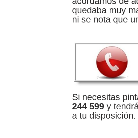
acordamos de aq
quedaba muy man
ni se nota que u
Si necesitas pin
244 599
y tendr
a tu disposición.