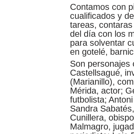
Contamos con pi
cualificados y d
tareas, contaras
del día con los 
para solventar c
en gotelé, barni
Son personajes c
Castellsagué, inv
(Marianillo), com
Mérida, actor; Ge
futbolista; Anton
Sandra Sabatés,
Cunillera, obisp
Malmagro, jugad