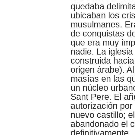
quedaba delimitad
ubicaban los cris
musulmanes. Era
de conquistas do
que era muy imp
nadie. La iglesi
construida hacia e
origen árabe). A
masías en las que
un núcleo urbano
Sant Pere. El a
autorización por 
nuevo castillo; e
abandonado el ca
definitivamente.