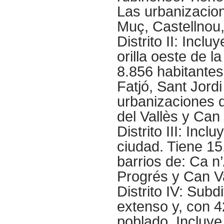
Las urbanizacion
Muç, Castellnou,
Distrito II: Incl
orilla oeste de l
8.856 habitantes
Fatjó, Sant Jordi
urbanizaciones d
del Vallès y Can 
Distrito III: Incl
ciudad. Tiene 1
barrios de: Ca n
Progrés y Can Va
Distrito IV: Subd
extenso y, con 4
poblado. Incluye 