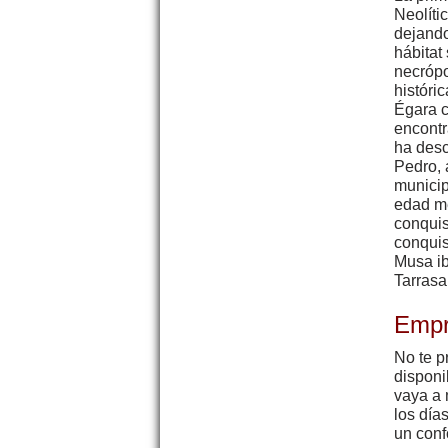
Neolíti
dejando
hábitat
necrópo
históri
Égara c
encontr
ha desc
Pedro, 
municip
edad me
conquis
conquis
Musa ib
Tarrasa
Empr
No te p
disponi
vaya a 
los día
un conf