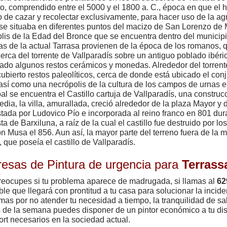
co, comprendido entre el 5000 y el 1800 a. C., época en que el 
 de cazar y recolectar exclusivamente, para hacer uso de la agr
 se situaba en diferentes puntos del macizo de San Lorenzo de
lis de la Edad del Bronce que se encuentra dentro del municipi
cas de la actual Tarrasa provienen de la época de los romanos, 
erca del torrente de Vallparadís sobre un antiguo poblado ibéri
ado algunos restos cerámicos y monedas. Alrededor del torrent
ubierto restos paleolíticos, cerca de donde está ubicado el con
así como una necrópolis de la cultura de los campos de urnas e
al se encuentra el Castillo cartuja de Vallparadís, una construcc
dia, la villa, amurallada, creció alrededor de la plaza Mayor y d
tada por Ludovico Pío e incorporada al reino franco en 801 dur
ta de Barxiluna, a raíz de la cual el castillo fue destruido por 
n Musa el 856. Aun así, la mayor parte del terreno fuera de la 
, que poseía el castillo de Vallparadís.
esas de Pintura de urgencia para
Terrass
reocupes si tu problema aparece de madrugada, si llamas al
62
ble que llegará con prontitud a tu casa para solucionar la incide
mas por no atender tu necesidad a tiempo, la tranquilidad de s
s de la semana puedes disponer de un pintor económico a tu dis
ort necesarios en la sociedad actual.