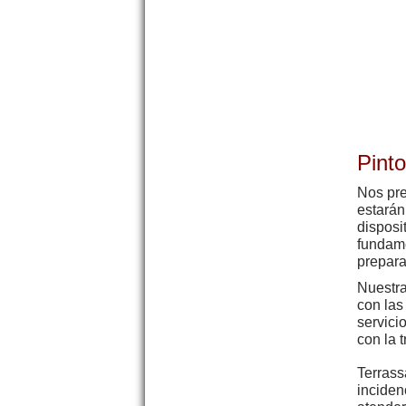
Pint
Nos pre
estarán
disposi
fundame
prepara
Nuestra
con las
servici
con la 
Terrass
inciden