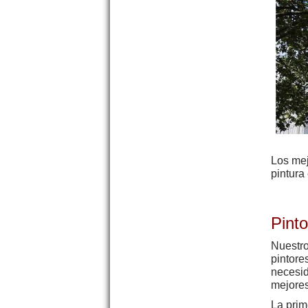
Los me
pintura
Pint
Nuestro
pintore
necesid
mejores
La prim