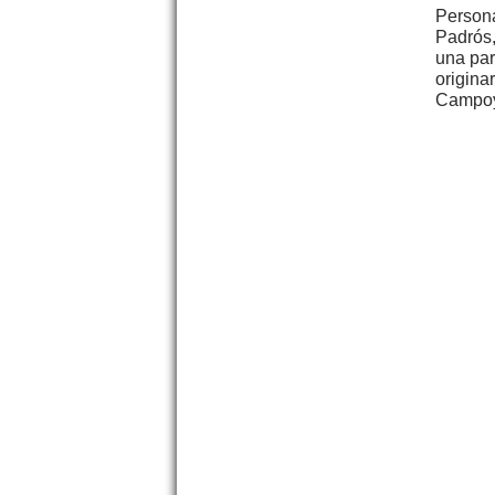
Persona
Padrós,
una par
origina
Campoy,