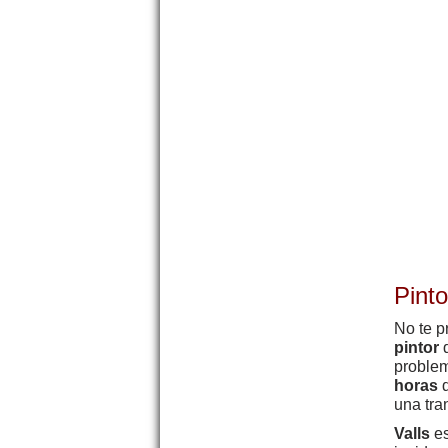
Pint
No te p
pintor
d
problem
horas
d
una tra
Valls
es