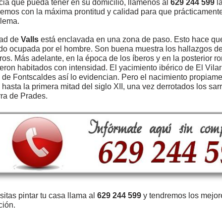
cia que pueda tener en su domicilio, llámenos al
629 244 599
l
emos con la máxima prontitud y calidad para que prácticamente
blema.
dad de
Valls
está enclavada en una zona de paso. Esto hace que 
do ocupada por el hombre. Son buena muestra los hallazgos de
tros. Más adelante, en la época de los íberos y en la posterior r
eron habitados con intensidad. El yacimiento ibérico de El Vilar
de Fontscaldes así lo evidencian. Pero el nacimiento propiame
 hasta la primera mitad del siglo XII, una vez derrotados los s
erra de Prades.
sitas pintar tu casa llama al
629 244 599
y tendremos los mejo
ción.