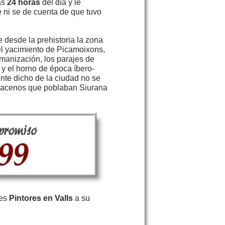
as
24 horas
del día y le
 ni se de cuenta de que tuvo
desde la prehistoria la zona
l yacimiento de Picamoixons,
omanización, los parajes de
 y el horno de época íbero-
nte dicho de la ciudad no se
arracenos que poblaban Siurana
res
Pintores en Valls
a su