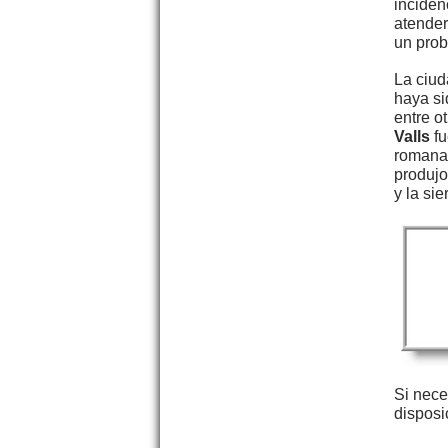
inciden
atender
un pro
La ciu
haya si
entre o
Valls
fu
romana 
produjo
y la si
Si nece
disposi