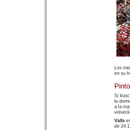
Los me
en su h
Pint
Si bus
tu domi
a la ma
volverá
Valls
es
de 24.1