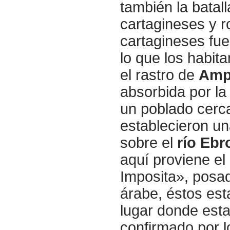
también la batal
cartagineses y r
cartagineses fue
lo que los habit
el rastro de
Amp
absorbida por l
un poblado cerca
establecieron un
sobre el
río Ebr
aquí proviene el
Imposita», posad
árabe, éstos est
lugar donde est
confirmado por l