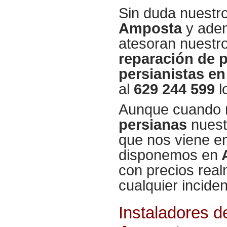
Sin duda nuestr
Amposta
y adem
atesoran nuestro
reparación de 
persianistas e
al
629 244 599
l
Aunque cuando 
persianas
nuest
que nos viene e
disponemos en
con precios rea
cualquier incide
Instaladores d