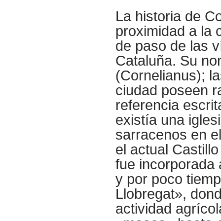
La historia de Co
proximidad a la c
de paso de las ví
Cataluña. Su no
(Cornelianus); la
ciudad poseen ra
referencia escri
existía una igles
sarracenos en e
el actual Castill
fue incorporada a
y por poco tiemp
Llobregat», dond
actividad agríco