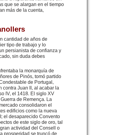
as que se alargan en el tiempo
ían más de la cuenta,
nollers
an cantidad de años de
r tipo de trabajo y lo
un persianista de confianza y
cado, sin duda debes
nfrentaba la monarquía de
señores de Pinós, tomó partido
l Condestable de Portugal,
contra Juan II, al acabar la
o IV, el 1418. El siglo XV
da Guerra de Remença. La
 mercado consolidaron el
tes edificios como la nueva
XI; el desaparecido Convento
ctos de este siglo de oro, tal
 gran actividad del Consell o
ta prosperidad se truncó de