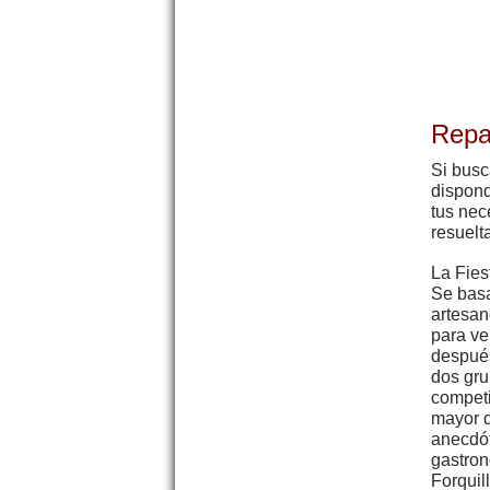
Repa
Si busc
dispond
tus nec
resuelt
La Fies
Se basa
artesan
para ve
después
dos gru
competi
mayor d
anecdót
gastron
Forquil