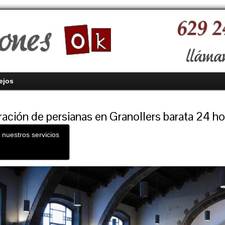
ejos
ación de persianas en Granollers barata 24 ho
 nuestros servicios