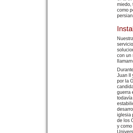
miedo, 
como pe
persian
Inst
Nuestra
servici
solucio
con un 
llamarn
Durante
Juan II
por la 
candida
guerra 
todavía
estabil
desarro
iglesia
de los 
y como 
Univers