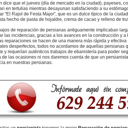
ón dice que el jueves (día de mercado en la ciudad), payeses, co
pan en tertulias mientras desayunan satisfaciendo a su estómag
ar “El Rajol de Festa Major”, que es un dulce típico de la ciuda
sta hecho de pasta de hojaldre, crema de cacao y relleno de truf
bajos de reparación de persianas antiguamente implicaban larg
ar las incidencias, gracias a los avances en la construcción y a
as reparaciones se hacen de una manera más rápida y efectiva
ales desperfectos, todos no acordamos de aquellas persianas q
e y requerían auténticos trabajos de ebanistería para poder seg
 de las ocasiones ni nos daremos cuenta de que un persianist
cia en nuestras persianas.
sitas un
persianista
tenemos la mejor
Reparación de persian