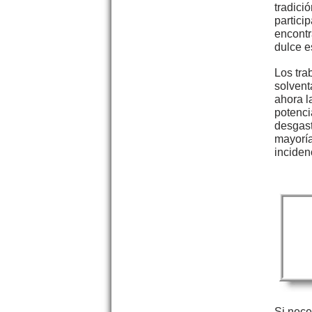
tradici
partici
encontr
dulce e
Los tra
solvent
ahora l
potenci
desgast
mayoría
inciden
Si nece