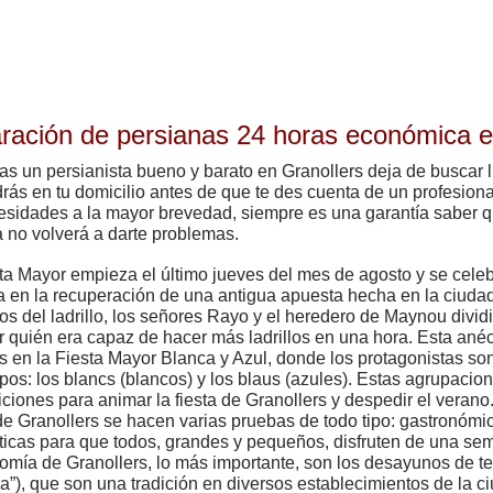
ración de persianas 24 horas económica 
as un persianista bueno y barato en Granollers deja de buscar 
rás en tu domicilio antes de que te des cuenta de un profesiona
esidades a la mayor brevedad, siempre es una garantía saber q
a no volverá a darte problemas.
ta Mayor empieza el último jueves del mes de agosto y se cele
 en la recuperación de una antigua apuesta hecha en la ciuda
os del ladrillo, los señores Rayo y el heredero de Maynou divid
r quién era capaz de hacer más ladrillos en una hora. Esta anéc
 en la Fiesta Mayor Blanca y Azul, donde los protagonistas so
pos: los blancs (blancos) y los blaus (azules). Estas agrupacio
ciones para animar la fiesta de Granollers y despedir el verano.
e Granollers se hacen varias pruebas de todo tipo: gastronómic
icas para que todos, grandes y pequeños, disfruten de una sem
omía de Granollers, lo más importante, son los desayunos de t
la”), que son una tradición en diversos establecimientos de la c