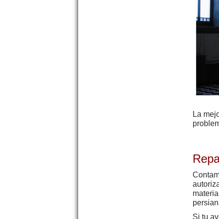
La mej
proble
Repa
Contamo
autoriz
materia
persian
Si tu a