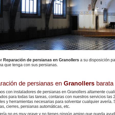
or
Reparación de persianas en Granollers
a su disposición pa
ma que tenga
con sus persianas.
ración de persianas en
Granollers
barata
s con instaladores de persianas en Granollers altamente cual
ados para todas las tareas, contaras con nuestros servicios las 
les y herramientas necesarias para solventar cualquier avería.
as, cierres, persianas automáticas, etc.
vería no es muy grave y no tienes ningún amigo que pueda ayuda