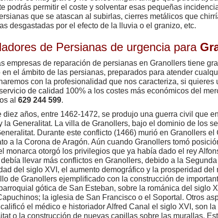
te podrás permitir el coste y solventar esas pequeñas incidenci
rsianas que se atascan al subirlas, cierres metálicos que chirr
as desgastadas por el efecto de la lluvia o el granizo, etc.
aladores de Persianas de urgencia para
Gra
s empresas de reparación de persianas en Granollers tiene gr
o en el ámbito de las persianas, preparados para atender cualquie
naremos con la profesionalidad que nos caracteriza, si quieres 
servicio de calidad 100% a los costes más económicos del mer
os al
629 244 599
.
 diez años, entre 1462-1472, se produjo una guerra civil que e
 y la Generalitat. La villa de Granollers, bajo el dominio de los 
Generalitat. Durante este conflicto (1466) murió en Granollers e
to a la Corona de Aragón. Aún cuando Granollers tomó posición 
el monarca otorgó los privilegios que ya había dado el rey Alfons
 debía llevar más conflictos en Granollers, debido a la Segun
idad del siglo XVI, el aumento demográfico y la prosperidad del
llo de Granollers ejemplificado con la construcción de importan
 parroquial gótica de San Esteban, sobre la románica del siglo 
Capuchinos; la iglesia de San Francisco o el Soportal. Otros aspe
calificó el médico e historiador Alfred Canal el siglo XVI, son la
itat o la construcción de nuevas capillas sobre las murallas. Es