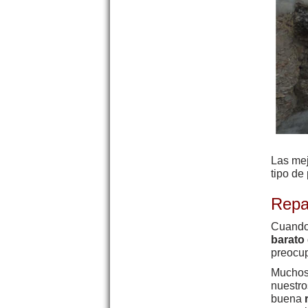
Las me
tipo de
Repa
Cuando 
barato
preocup
Muchos 
nuestr
buena