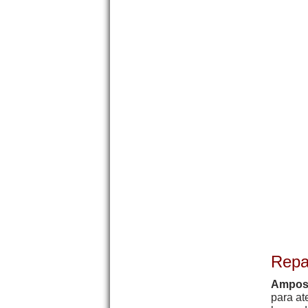
Repa
Ampos
para at