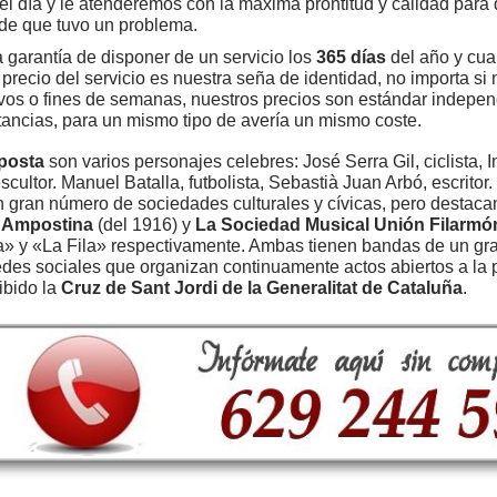
el día y le atenderemos con la máxima prontitud y calidad para
de que tuvo un problema.
a garantía de disponer de un servicio los
365 días
del año y cua
l precio del servicio es nuestra seña de identidad, no importa s
ivos o fines de semanas, nuestros precios son estándar indepe
tancias, para un mismo tipo de avería un mismo coste.
posta
son varios personajes celebres: José Serra Gil, ciclista,
escultor. Manuel Batalla, futbolista, Sebastià Juan Arbó, escritor.
n gran número de sociedades culturales y cívicas, pero destac
a Ampostina
(del 1916) y
La Sociedad Musical Unión Filarmó
a» y «La Fila» respectivamente. Ambas tienen bandas de un gra
des sociales que organizan continuamente actos abiertos a la p
ibido la
Cruz de Sant Jordi de la Generalitat de Cataluña
.