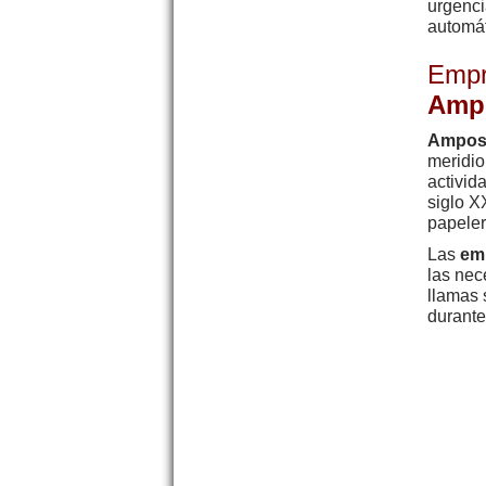
urgenci
automát
Empr
Amp
Ampos
meridi
activid
siglo X
papeler
Las
emp
las nec
llamas 
durante