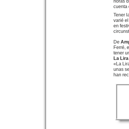
horas d
cuenta 
Tener l
varié e
en fest
circuns
De
Am
Ferré, 
tener u
La Lir
«La Lir
unas se
han rec