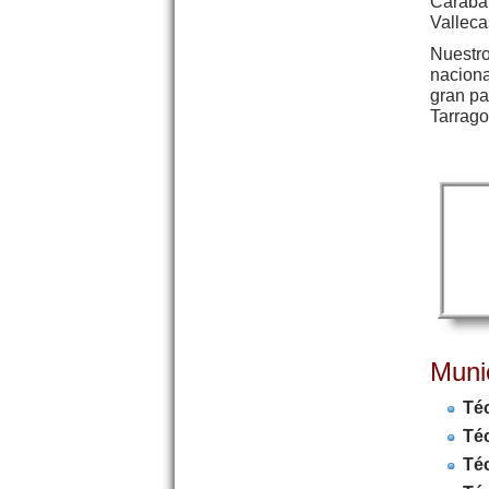
Caraban
Valleca
Nuestro
naciona
gran pa
Tarrago
Muni
Té
Té
Té