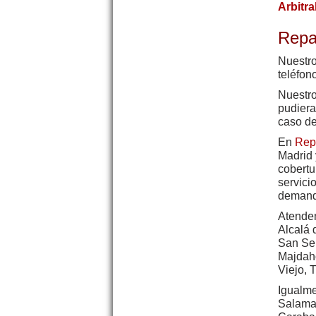
Arbitr
Repa
Nuestro
teléfon
Nuestr
pudiera
caso de
En
Rep
Madrid 
cobertu
servici
demande
Atendem
Alcalá 
San Seb
Majdaho
Viejo, 
Igualme
Salaman