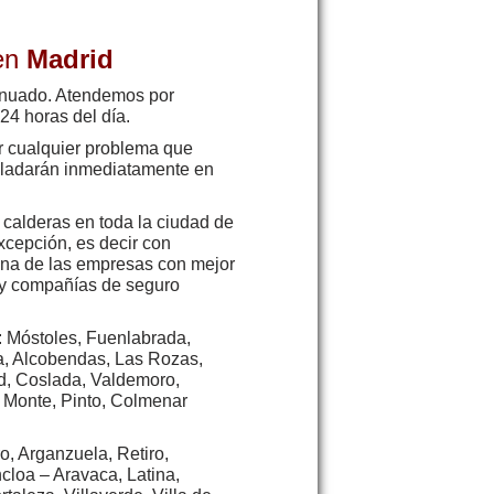
 en
Madrid
tinuado. Atendemos por
24 horas del día.
r cualquier problema que
asladarán inmediatamente en
 calderas en toda la ciudad de
excepción, es decir con
 una de las empresas con mejor
s y compañías de seguro
s: Móstoles, Fuenlabrada,
la, Alcobendas, Las Rozas,
d, Coslada, Valdemoro,
l Monte, Pinto, Colmenar
o, Arganzuela, Retiro,
loa – Aravaca, Latina,