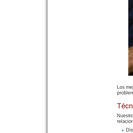
Los me
proble
Técn
Nuestro
relacio
Dis