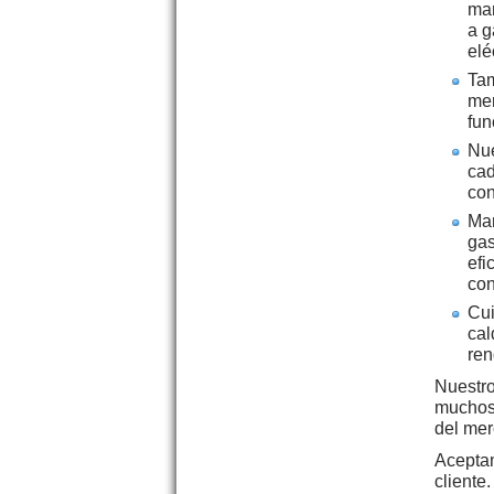
mar
a g
elé
Tam
mer
fun
Nue
cad
co
Man
gas
efi
con
Cui
cal
ren
Nuestro
muchos 
del mer
Aceptam
cliente.