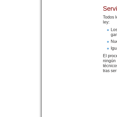
Servi
Todos l
ley:
Lo
gar
Nue
Igu
El proc
ningún 
técnico
tras ser