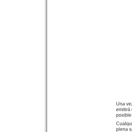
Una vez
emitirá
posible
Cualqui
plena s