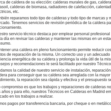
ca de caldera de su elección: calderas murales de gas, calder
asoil, calderas de biomasa, radiadores de calefacción, calenta
ctricos, etc.
bién reparamos todo tipo de calderas y todo tipo de marcas y 
cado. Tenemos servicios de revisión periódica de la caldera p
cionamiento.
stro servicio técnico destaca por emplear personal profesional
a día en revisar las calderas y mantener las mismas en un esta
nsumo.
tener una caldera en pleno funcionamiento permite reducir co
tos de reparación de la misma. Un correcto uso y un adecuado
ciencia energética de su caldera y prolonga la vida útil de la mi
sejos y recomendaciones le será facilitado por nuestro Técnico
damos la calidad de nuestro servicio de instalación, reparació
dera para conseguir que su caldera sea arreglada con la mayor 
dimiento, la reparación sea rápida y efectiva y el presupuesto s
 compromiso es que los trabajos y reparaciones de calderas n
años y para ello, nuestros Técnicos en Calderas en Madrid em
cado en los trabajos a realizar.
os pagos por transferencia bancaria, por cheque o en metálico