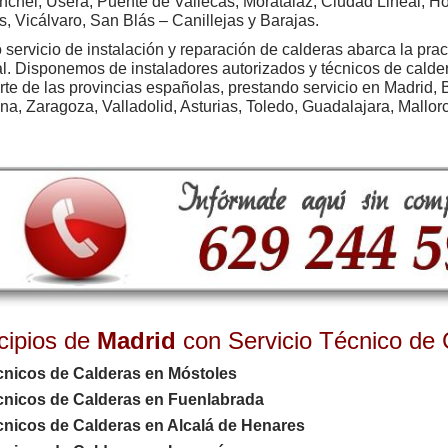
chel, Usera, Puente de Vallecas, Moratalaz, Ciudad Lineal, Hort
s, Vicálvaro, San Blás – Canillejas y Barajas.
 servicio de
instalación y reparación de calderas
abarca la pract
l. Disponemos de instaladores autorizados y técnicos de cal
rte de las provincias españolas, prestando servicio en Madrid, B
na, Zaragoza, Valladolid, Asturias, Toledo, Guadalajara, Mallor
cipios de
Madrid
con Servicio Técnico de 
cnicos de Calderas en Móstoles
cnicos de Calderas en Fuenlabrada
cnicos de Calderas en Alcalá de Henares