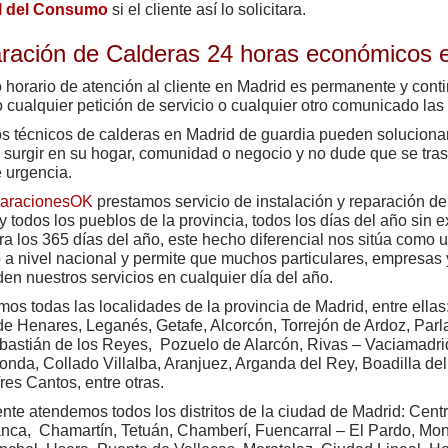
al del Consumo
si el cliente así lo solicitara.
ración de Calderas 24 horas económicos
 horario de atención al cliente en Madrid es permanente y con
o cualquier petición de servicio o cualquier otro comunicado las 
os
técnicos de calderas
en Madrid de guardia pueden soluciona
 surgir en su hogar, comunidad o negocio y no dude que se tr
 urgencia.
aracionesOK
prestamos servicio de instalación y reparación de
y todos los pueblos de la provincia, todos los días del año sin 
ra los 365 días del año, este hecho diferencial nos sitúa como
o a nivel nacional y permite que muchos particulares, empresa
n nuestros servicios en cualquier día del año.
os todas las localidades de la provincia de Madrid, entre ella
de Henares, Leganés, Getafe, Alcorcón, Torrejón de Ardoz, Par
astián de los Reyes, Pozuelo de Alarcón, Rivas – Vaciamadri
nda, Collado Villalba, Aranjuez, Arganda del Rey, Boadilla de
Tres Cantos, entre otras.
nte atendemos todos los distritos de la ciudad de Madrid: Centr
ca, Chamartín, Tetuán, Chamberí, Fuencarral – El Pardo, Monc