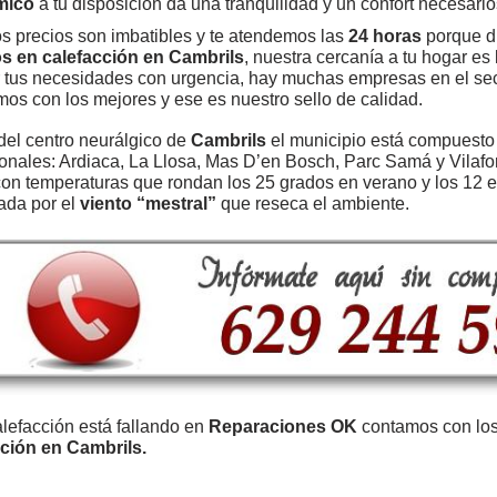
mico
a tu disposición da una tranquilidad y un confort necesario
s precios son imbatibles y te atendemos las
24 horas
porque d
os en calefacción en Cambrils
, nuestra cercanía a tu hogar e
 tus necesidades con urgencia, hay muchas empresas en el sec
mos con los mejores y ese es nuestro sello de calidad.
del centro neurálgico de
Cambrils
el municipio está compuesto 
onales: Ardiaca, La Llosa, Mas D’en Bosch, Parc Samá y Vilafo
on temperaturas que rondan los 25 grados en verano y los 12 e
ada por el
viento “mestral”
que reseca el ambiente.
alefacción está fallando en
Reparaciones OK
contamos con lo
cción en Cambrils.