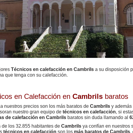
jores
Técnicos en calefacción en Cambrils
a su disposición p
a que tenga con su calefacción.
icos en Calefacción en
Cambrils
baratos
a nuestros precios son los más baratos de
Cambrils
y además c
soran nuestro gran equipo de
técnicos en calefacción
, si est
as de calefacción en Cambrils
baratos sin duda llamando al
6
de los 32.855 habitantes de
Cambrils
ya confían en nuestros 
os
técnicos en calefacción
son los
más baratos de Cambrils
,