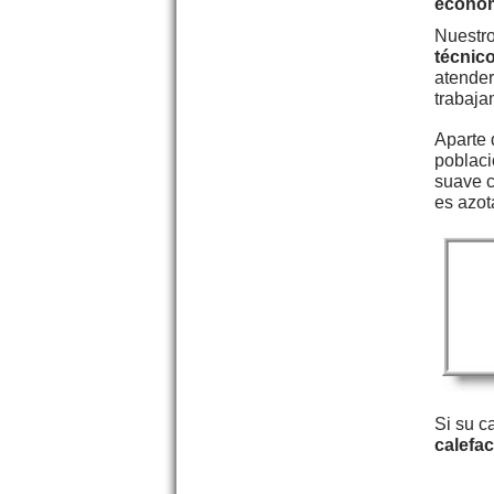
econó
Nuestro
técnic
atender
trabaja
Aparte 
poblaci
suave c
es azot
Si su c
calefa