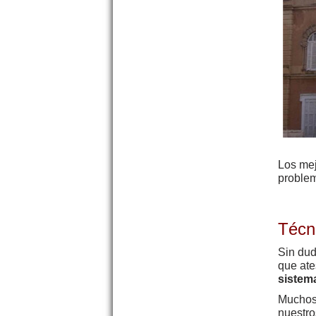
Los me
problem
Técn
Sin dud
que ate
sistem
Muchos 
nuestr