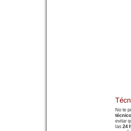
Técn
No te p
técnic
evitar 
las
24 