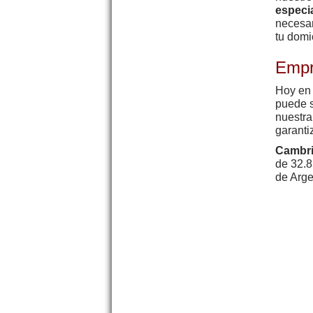
especia
necesar
tu domic
Empr
Hoy en 
puede s
nuestra
garanti
Cambri
de 32.8
de Arge