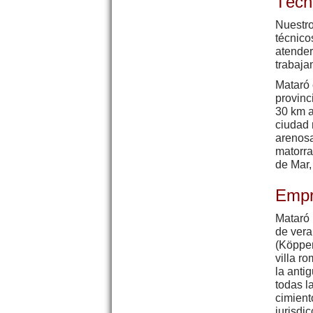
Técn
Nuestro
técnico
atender
trabaja
Mataró 
provinc
30 km a
ciudad 
arenosa
matorra
de Mar,
Empr
Mataró 
de vera
(Köppen
villa r
la anti
todas l
cimient
jurisdi