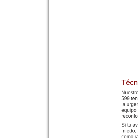
Técn
Nuestro
599 ten
la urge
equipo 
reconfo
Si tu a
miedo, 
como ra