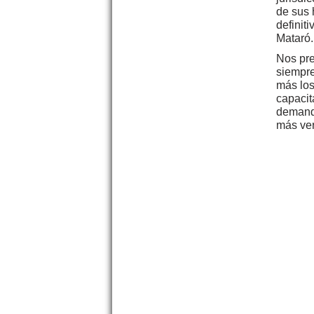
de sus 
definit
Mataró.
Nos pre
siempre
más los
capacit
demanda
más ver