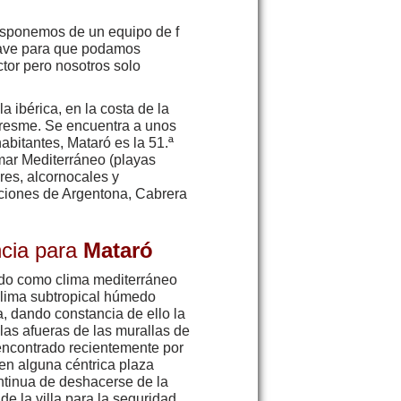
disponemos de un equipo de f
clave para que podamos
tor pero nosotros solo
 ibérica, en la costa de la
Maresme. Se encuentra a unos
abitantes, Mataró es la 51.ª
mar Mediterráneo (playas
res, alcornocales y
aciones de Argentona, Cabrera
ncia para
Mataró
cido como clima mediterráneo
 clima subtropical húmedo
, dando constancia de ello la
 las afueras de las murallas de
encontrado recientemente por
 en alguna céntrica plaza
ontinua de deshacerse de la
de la villa para la seguridad