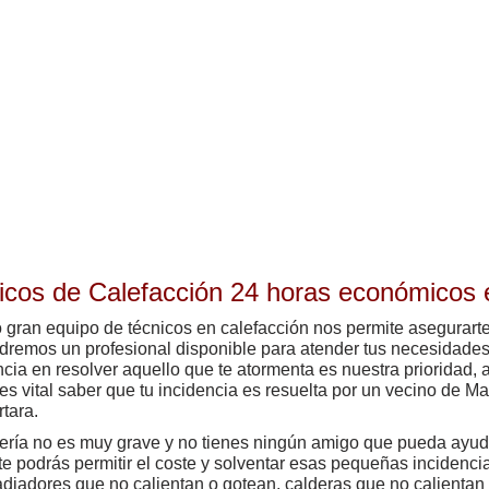
icos de Calefacción 24 horas económicos
 gran equipo de técnicos en calefacción nos permite asegurart
dremos un profesional disponible para atender tus necesidade
ncia en resolver aquello que te atormenta es nuestra prioridad,
es vital saber que tu incidencia es resuelta por un vecino de M
rtara.
vería no es muy grave y no tienes ningún amigo que pueda ayuda
te podrás permitir el coste y solventar esas pequeñas incidenci
diadores que no calientan o gotean, calderas que no calientan l