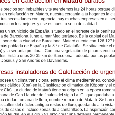
icos en Calefacción en
Mataró
baratos
s precios son imbatibles y te atendemos las 24 horas porque 
s en calefacción en Mataró, nuestra cercanía a tu hogar es la 
 tus necesidades con urgencia, hay muchas empresas en el sec
mos con los mejores y ese es nuestro sello de calidad.
es un municipio de España, situado en el noreste de la península
ia de Barcelona, junto al mar Mediterráneo. Es la capital del 
l norte de la ciudad de Barcelona. Mataró cuenta con 126.127 h
más poblada de España y la 8.ª de Cataluña. Se sitúa entre el 
) y la serranía prelitoral. Con una vegetación de pinares encina
les. Está a unos 30-35 km de Barcelona, rodeada por las pobl
 Dosrius y San Andrés de Llavaneras.
esas instaladoras de Calefacción de urge
posee un clima transicional entre el clima mediterráneo, cono
nos cálidos (Csa) en la Clasificación climática de Köppen y el
: Cfa). La ciudad de Mataró tiene su origen en la época romana
omana de Can Llauder de finales del siglo I a. C., que quedaba a
gua ciudad romana de Iluro, nombre romano de Mataró. Se han 
as calles del núcleo antiguo restos de Iluro, quedando a la vista
os de casas e incluso zonas de alcantarillado. La aspiración c
cción feudal, en el siglo XVI, hizo crear una defensa permanente 