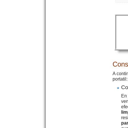
Conse
A conti
portatil:
Co
En 
ven
efe
lim
res
par