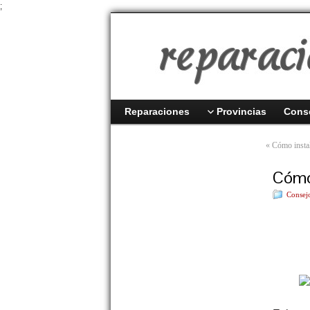
;
Reparaciones
Provincias
Cons
«
Cómo instal
Cómo 
Consej