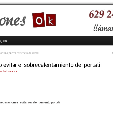
ejos
ar una puerta corredera de cristal
evitar el sobrecalentamiento del portatil
os
,
Informatica