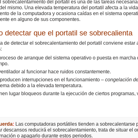
el sobrecalentamiento del portatil es una de las tareas necesar
del mismo. Una elevada temperatura del portatil afecta a la vida
ento de la computadora y ocasiona caídas en el sistema operat
ente en alguno de sus componentes.
detectar que el portatil se sobrecalienta
ra de detectar el sobrecalentamiento del portatil conviene estar
:
proceso de arranque del sistema operativo o puesta en march
mpo.
ventilador al funcionar hace ruidos constantemente.
producen interrupciones en el funcionamiento –
congelación de
tema debido a la elevada temperatura.
nen lugar bloqueos durante la ejecución de ciertos programas, 
uerda
:
Las computadoras portátiles tienden a sobrecalentarse p
r descansos reducirá el sobrecalentamiento, trata de situar el
rnación o apagarlo durante estos periodos.