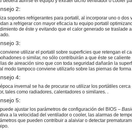
l deberá abrirse el equipo y extraer dicho ventilador o cooler pa
nsejo 2
:
liza soportes refrigerantes para portatil, al incorporar uno o dos
dan a refrigerar con mayor eficacia tu equipo portatil optimizand
dimiento de éste y evitando que el calor generado se traslade a
uado.
nsejo 3:
conviene utilizar el portatil sobre superficies que retengan el c
ohadones o similar, no sólo contribuirán a que éste se caliente
illas de aireación sino que con toda seguridad dañarán la super
al modo tampoco conviene utilizarlo sobre las piernas de form
nsejo 4:
época invernal se ha de procurar no utilizar los portátiles cerc
or, tales como radiadores, calentadores o similares. .
nsejo 5:
puede ajustar los parámetros de configuración del BIOS –
Basi
ativa a la velocidad del ventilador o cooler, las alarmas de temp
ámetros que pueden contribuir a alaiviar o detectar prematuram
ipo.