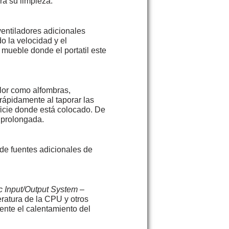
ra su limpieza.
 ventiladores adicionales
o la velocidad y el
 mueble donde el portatil este
alor como alfombras,
 rápidamente al taporar las
ficie donde está colocado. De
a prolongada.
a de fuentes adicionales de
c Input/Output System
–
eratura de la CPU y otros
ente el calentamiento del