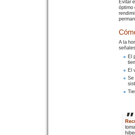
Evitar 
óptimo 
rendimi
perman
Cómo 
A la ho
señales
El 
tie
El 
Se 
sis
Tie
Rec
toma
hibe