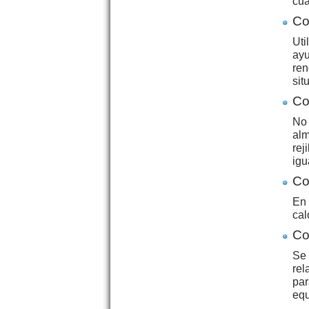
cua
Co
Uti
ayu
ren
sit
Co
No 
alm
rej
igu
Co
En 
cal
Co
Se 
rel
par
equ