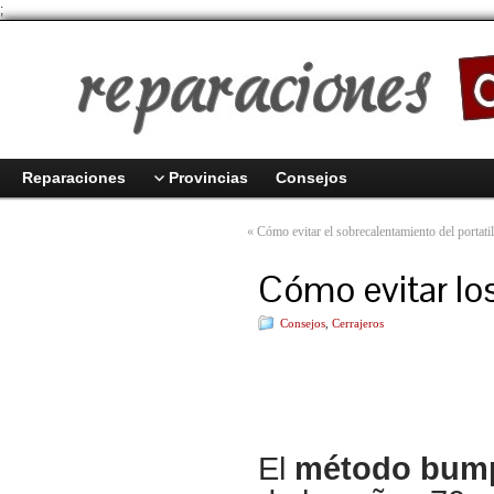
;
Reparaciones
Provincias
Consejos
«
Cómo evitar el sobrecalentamiento del portatil
Cómo evitar lo
Consejos
,
Cerrajeros
El
método bum