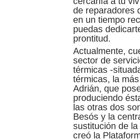
cercanía a tu viv
de reparadores d
en un tiempo rec
puedas dedicart
prontitud.
Actualmente, cu
sector de servici
térmicas -situada
térmicas, la más
Adrián, que pos
produciendo ésta
las otras dos so
Besós y la centr
sustitución de la
creó la Platafor