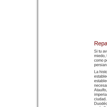
Repa
Si tu a
miedo, 
como pe
persian
La hist
estable
estable
necesar
Ataulfo
imperia
ciudad.
Duodéci