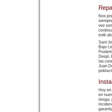
Repa
Nos pre
siempre
vez son
continu
esté ab
Sant Jo
Bajo Ll
Posteri
Despí. 
las con
Juan De
poblaci
Inst
Hoy en 
en nues
riesgo,
inciden
garanti