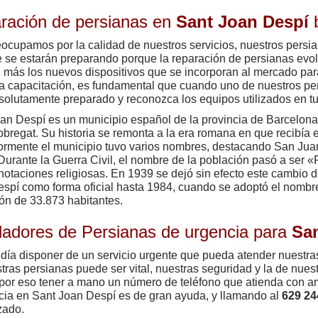
ración de persianas en
Sant Joan Despí
b
ocupamos por la calidad de nuestros servicios, nuestros persia
 se estarán preparando porque la reparación de persianas evol
 más los nuevos dispositivos que se incorporan al mercado par
a capacitación, es fundamental que cuando uno de nuestros pe
solutamente preparado y reconozca los equipos utilizados en tu
an Despí es un municipio español de la provincia de Barcelona
obregat. Su historia se remonta a la era romana en que recibía
ormente el municipio tuvo varios nombres, destacando San Jua
Durante la Guerra Civil, el nombre de la población pasó a ser «
notaciones religiosas. En 1939 se dejó sin efecto este cambio
spí como forma oficial hasta 1984, cuando se adoptó el nombre
ón de 33.873 habitantes.
aladores de Persianas de urgencia para
Sa
día disponer de un servicio urgente que pueda atender nuestr
tras persianas puede ser vital, nuestras seguridad y la de nues
 por eso tener a mano un número de teléfono que atienda con a
cia en Sant Joan Despí es de gran ayuda, y llamando al
629 24
zado.