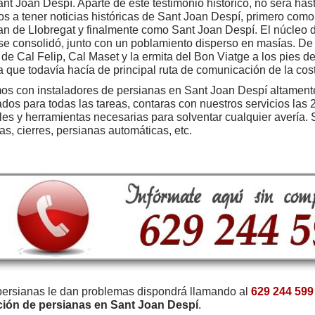
ant Joan Despí. Aparte de este testimonio histórico, no será has
s a tener noticias históricas de Sant Joan Despí, primero com
n de Llobregat y finalmente como Sant Joan Despí. El núcleo d
 se consolidó, junto con un poblamiento disperso en masías. De 
r de Cal Felip, Cal Maset y la ermita del Bon Viatge a los pies d
 que todavía hacía de principal ruta de comunicación de la cost
s con instaladores de persianas en Sant Joan Despí altament
ados para todas las tareas, contaras con nuestros servicios las 
les y herramientas necesarias para solventar cualquier avería.
as, cierres, persianas automáticas, etc.
persianas le dan problemas dispondrá llamando al
629 244 599
ción de persianas en Sant Joan Despí
.