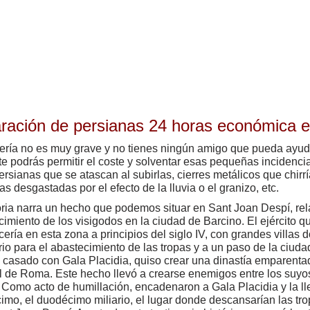
ración de persianas 24 horas económica 
vería no es muy grave y no tienes ningún amigo que pueda ayuda
te podrás permitir el coste y solventar esas pequeñas incidenci
rsianas que se atascan al subirlas, cierres metálicos que chirr
as desgastadas por el efecto de la lluvia o el granizo, etc.
oria narra un hecho que podemos situar en Sant Joan Despí, re
cimiento de los visigodos en la ciudad de Barcino. El ejército 
cería en esta zona a principios del siglo IV, con grandes villas 
io para el abastecimiento de las tropas y a un paso de la ciuda
, casado con Gala Placidia, quiso crear una dinastía emparenta
l de Roma. Este hecho llevó a crearse enemigos entre los suyos
 Como acto de humillación, encadenaron a Gala Placidia y la l
mo, el duodécimo miliario, el lugar donde descansarían las tro