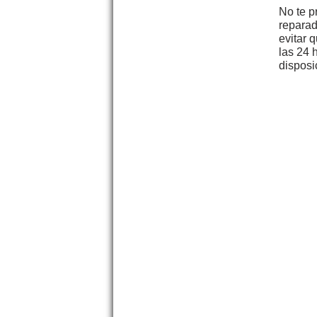
No te p
reparad
evitar 
las 24 
disposi