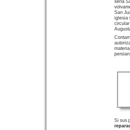
sería S
volvamo
San Jua
iglesia
circula
Augusta
Contamo
autoriz
materia
persian
Si sus 
repara