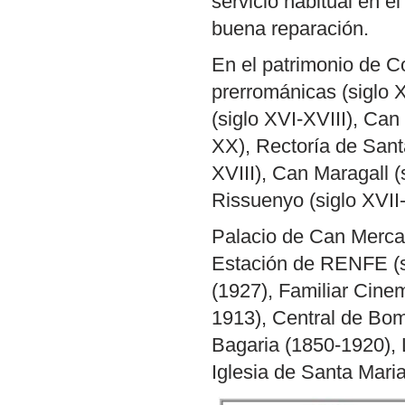
servicio habitual en e
buena reparación.
En el patrimonio de C
prerrománicas (siglo X
(siglo XVI-XVIII), Can
XX), Rectoría de Santa
XVIII), Can Maragall (s
Rissuenyo (siglo XVII-
Palacio de Can Mercade
Estación de RENFE (s
(1927), Familiar Cinem
1913), Central de Bo
Bagaria (1850-1920), L
Iglesia de Santa Maria